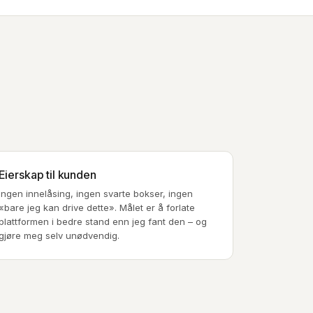
Eierskap til kunden
Ingen innelåsing, ingen svarte bokser, ingen
«bare jeg kan drive dette». Målet er å forlate
plattformen i bedre stand enn jeg fant den – og
gjøre meg selv unødvendig.