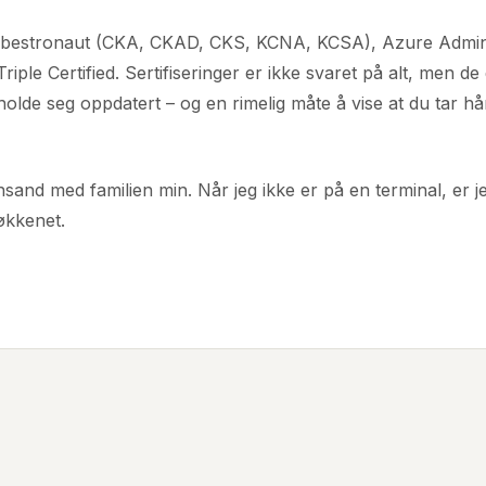
bestronaut (CKA, CKAD, CKS, KCNA, KCSA), Azure Admini
iple Certified. Sertifiseringer er ikke svaret på alt, men de
 å holde seg oppdatert – og en rimelig måte å vise at du tar 
ansand med familien min. Når jeg ikke er på en terminal, er j
jøkkenet.