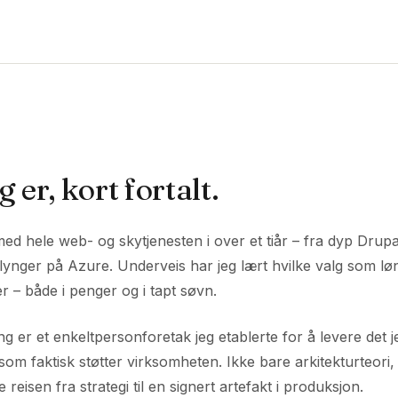
 er, kort fortalt.
ed hele web- og skytjenesten i over et tiår – fra dyp Drupal-
nger på Azure. Underveis har jeg lært hvilke valg som lø
r – både i penger og i tapt søvn.
ng er et enkeltpersonforetak jeg etablerte for å levere det j
som faktisk støtter virksomheten. Ikke bare arkitekturteori, 
 reisen fra strategi til en signert artefakt i produksjon.