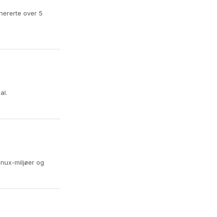
nererte over 5
al.
inux-miljøer og