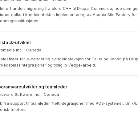
et e-handelsmigrering fra eldre C++ til Drupal Commerce, noe som ge
lioner dollar i kundeinntekter. Implementering av Acquia Site Factory for
anningsinstitusjoner.
llstack-utvikler
romedia Inc. · Canada
eidsflyter for e-handel og svindeldeteksjon for Telus og Koodo på Drup
kedsplassintegrasjoner og tidlig IoT/edge-arbeid.
ogramvareutvikler og teamleder
ndward Software Inc. · Canada
k fra support til teamleder. Nettintegrasjoner med POS-systemer, Unix/L
erisk-telefoni.