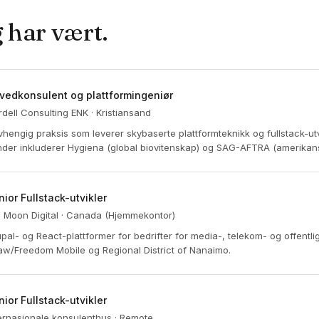
 har vært.
vedkonsulent og plattformingeniør
dell Consulting ENK · Kristiansand
hengig praksis som leverer skybaserte plattformteknikk og fullstack-utvi
der inkluderer Hygiena (global biovitenskap) og SAG-AFTRA (amerikan
nior Fullstack-utvikler
 Moon Digital · Canada (Hjemmekontor)
pal- og React-plattformer for bedrifter for media-, telekom- og offentlig
w/Freedom Mobile og Regional District of Nanaimo.
nior Fullstack-utvikler
ernasjonale konsulenthus · Remote