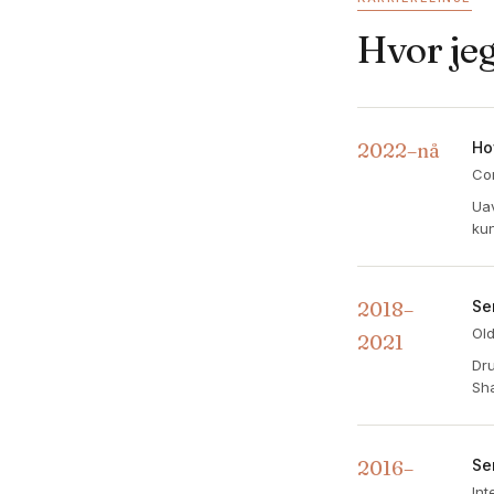
Hvor jeg
2022–nå
Ho
Cor
Uav
kun
2018–
Se
Old
2021
Dru
Sha
2016–
Se
Int