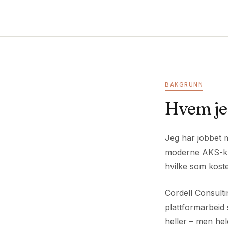
BAKGRUNN
Hvem jeg
Jeg har jobbet m
moderne AKS-kly
hvilke som koste
Cordell Consulti
plattformarbeid 
heller – men hele