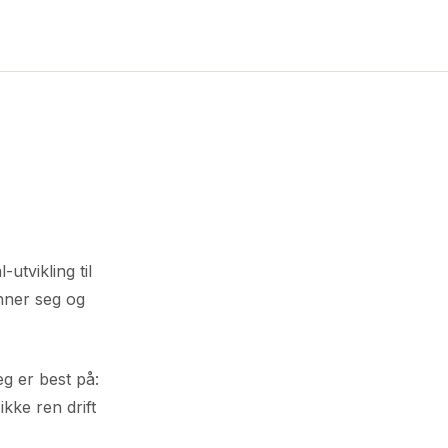
utvikling til
nner seg og
eg er best på:
ikke ren drift