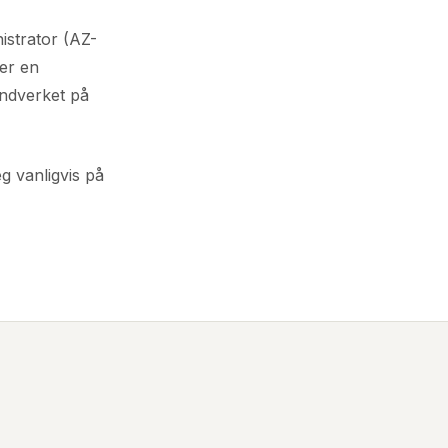
strator (AZ-
 er en
håndverket på
eg vanligvis på