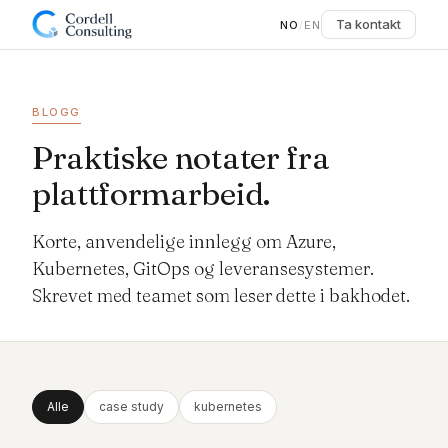
Ta kontakt
NO
/
EN
BLOGG
Praktiske notater fra
plattformarbeid.
Korte, anvendelige innlegg om Azure,
Kubernetes, GitOps og leveransesystemer.
Skrevet med teamet som leser dette i bakhodet.
Alle
case study
kubernetes